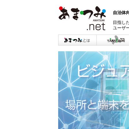
自治体
目指し
ユーザ
まつみ とは
神（やまつみ）
地区画利用管理
テム