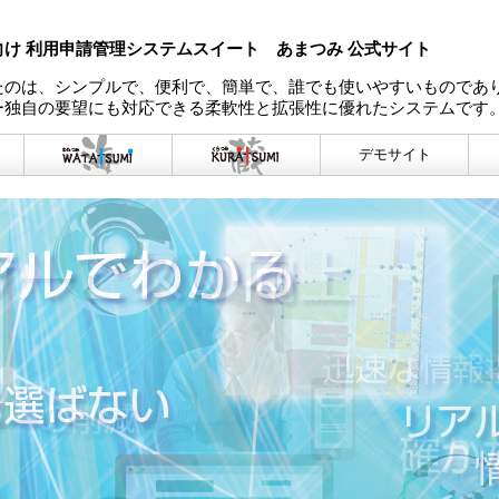
向け 利用申請管理システムスイート あまつみ 公式サイト
たのは、シンプルで、便利で、簡単で、誰でも使いやすいものであ
ー独自の要望にも対応できる柔軟性と拡張性に優れたシステムです
デモサイト
あ
山
海
－土
神（わたつみ）－港
神（くらつみ）－財
シス
湾管理システム
務会計システム