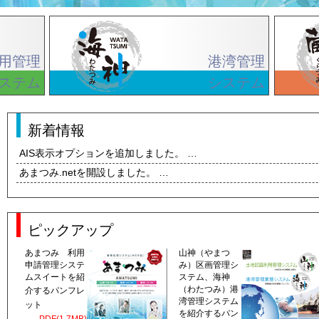
用管理
港湾管理
ステム
システム
新着情報
AIS表示オプションを追加しました。 …
あまつみ.netを開設しました。 …
ピックアップ
あまつみ 利用
山神（やまつ
申請管理システ
み）区画管理シ
ムスイートを紹
ステム、海神
（わたつみ）港
介
するパンフレ
湾管理システム
ット
を紹介するパン